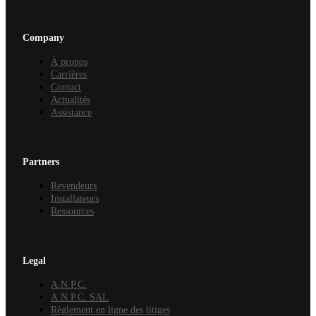
Company
À propos
Carrières
Contact
Actualités
Assistance
Partners
Revendeurs
Installateurs
Ressources
Legal
A.N.P.C.
A.N.P.C. SAL
Règlement en ligne des litiges