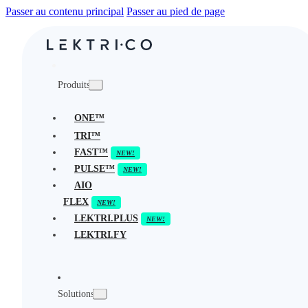
Passer au contenu principal
Passer au pied de page
Produits
ONE™
TRI™
FAST™
PULSE™
AIO
FLEX
LEKTRI.PLUS
LEKTRI.FY
Solutions