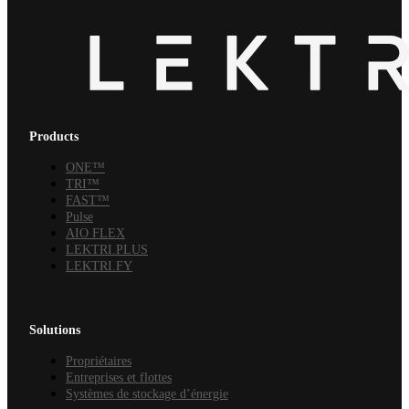
Products
ONE™
TRI™
FAST™
Pulse
AIO FLEX
LEKTRI.PLUS
LEKTRI.FY
Solutions
Propriétaires
Entreprises et flottes
Systèmes de stockage d’énergie