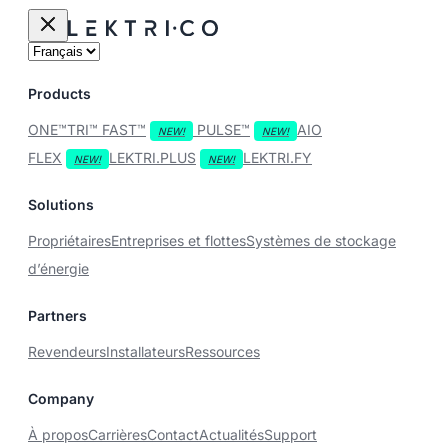
Products
ONE™
TRI™
FAST™
PULSE™
AIO
FLEX
LEKTRI.PLUS
LEKTRI.FY
Solutions
Propriétaires
Entreprises et flottes
Systèmes de stockage
d’énergie
Partners
Revendeurs
Installateurs
Ressources
Company
À propos
Carrières
Contact
Actualités
Support