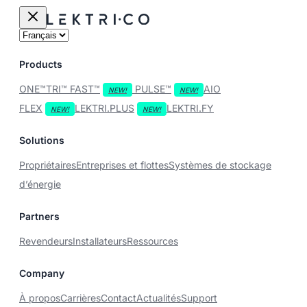
Products
ONE™
TRI™
FAST™
PULSE™
AIO
FLEX
LEKTRI.PLUS
LEKTRI.FY
Solutions
Propriétaires
Entreprises et flottes
Systèmes de stockage
d’énergie
Partners
Revendeurs
Installateurs
Ressources
Company
À propos
Carrières
Contact
Actualités
Support