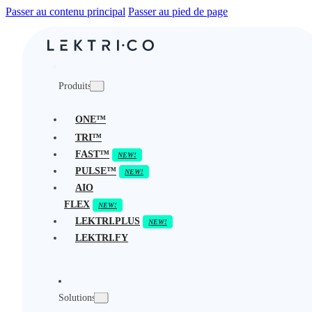
Passer au contenu principal
Passer au pied de page
Produits
ONE™
TRI™
FAST™
PULSE™
AIO
FLEX
LEKTRI.PLUS
LEKTRI.FY
Solutions