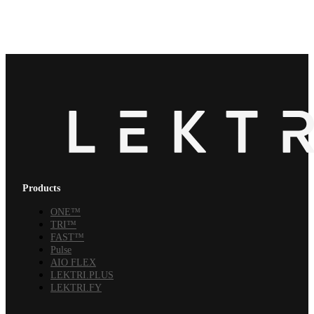
Products
ONE™
TRI™
FAST™
Pulse
AIO FLEX
LEKTRI.PLUS
LEKTRI.FY