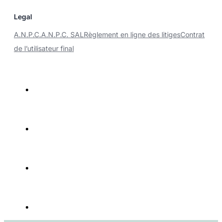
Legal
A.N.P.C.
A.N.P.C. SAL
Règlement en ligne des litiges
Contrat
de l’utilisateur final