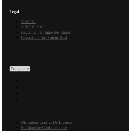
Legal
A.N.P.C.
A.N.P.C. SAL
Règlement en ligne des litiges
Contrat de l’utilisateur final
Utilisateur Contrat De Licence
Politique de Confidentialité