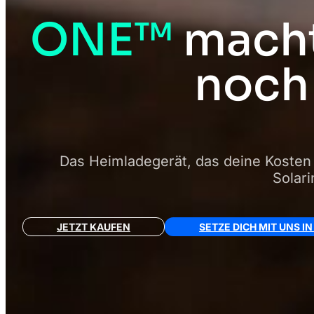
ONE™
macht
noch 
Das Heimladegerät, das deine Kosten 
Solari
JETZT KAUFEN
SETZE DICH MIT UNS I