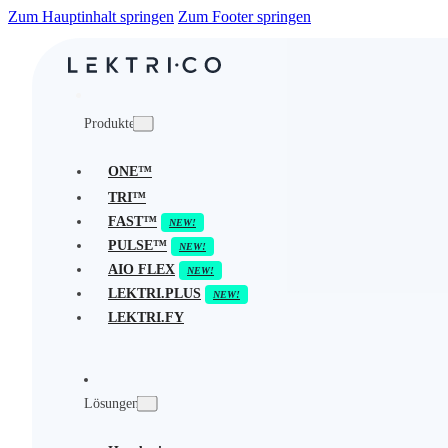
Zum Hauptinhalt springen
Zum Footer springen
Produkte
ONE™
TRI™
FAST™
PULSE™
AIO FLEX
LEKTRI.PLUS
LEKTRI.FY
Lösungen