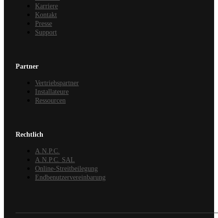
Karriere
Kontakt
Presse
Support
Partner
Vertriebspartner
Installateure
Ressourcen
Rechtlich
A.N.P.C.
A.N.P.C. SAL
Online-Streitbeilegung
Endbenutzervereinbarung