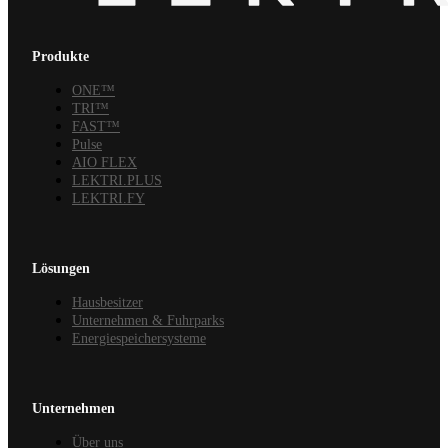
Produkte
ONE™
TRI™
FAST™
Pulse
AIO FLEX
LEKTRI.PLUS
LEKTRI.FY
Lösungen
Hausbesitzer
Unternehmen & Fuhrparks
Energiespeichersysteme
Unternehmen
Über uns