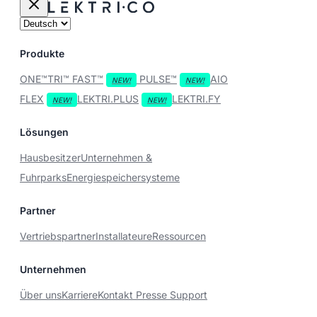
Produkte
ONE™
TRI™
FAST™
PULSE™
AIO
FLEX
LEKTRI.PLUS
LEKTRI.FY
Lösungen
Hausbesitzer
Unternehmen &
Fuhrparks
Energiespeichersysteme
Partner
Vertriebspartner
Installateure
Ressourcen
Unternehmen
Über uns
Karriere
Kontakt
Presse
Support