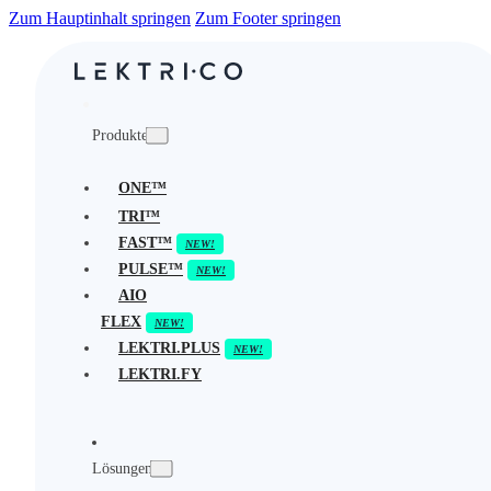
Zum Hauptinhalt springen
Zum Footer springen
Produkte
ONE™
TRI™
FAST™
PULSE™
AIO
FLEX
LEKTRI.PLUS
LEKTRI.FY
Lösungen