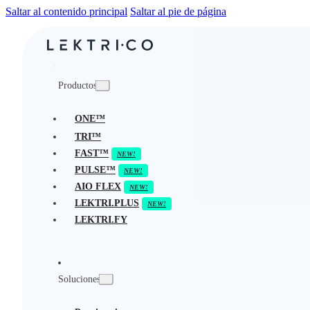
Saltar al contenido principal
Saltar al pie de página
Productos
ONE™
TRI™
FAST™
PULSE™
AIO FLEX
LEKTRI.PLUS
LEKTRI.FY
Soluciones