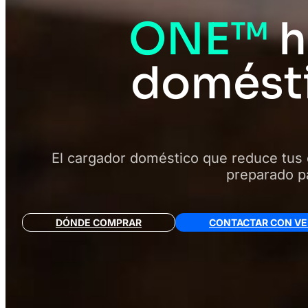
ONE™
h
domésti
El cargador doméstico que reduce tus
preparado pa
DÓNDE COMPRAR
CONTACTAR CON V