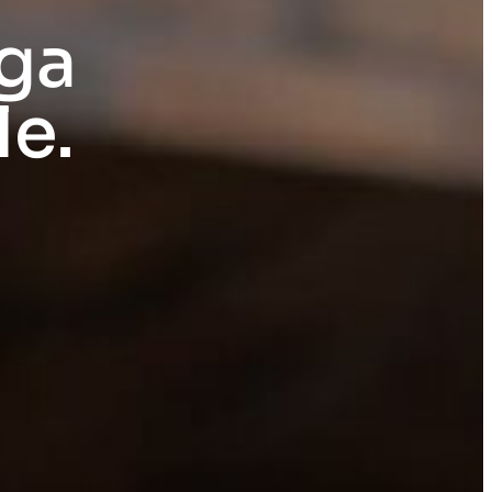
rga
le.