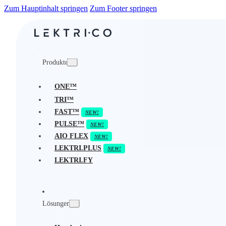
Zum Hauptinhalt springen
Zum Footer springen
Produkte
ONE™
TRI™
FAST™
PULSE™
AIO FLEX
LEKTRI.PLUS
LEKTRI.FY
Lösungen