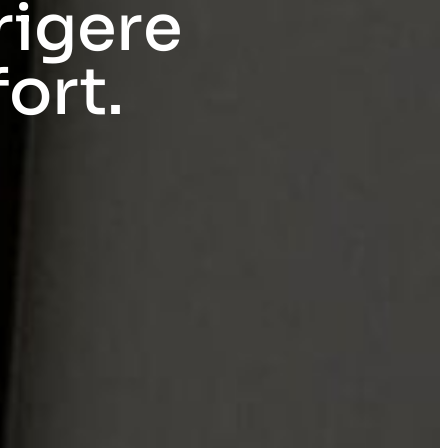
rigere
ort.