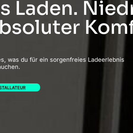
es Laden. Nied
bsoluter Komf
les, was du für ein sorgenfreies Ladeerlebnis
auchen.
NSTALLATEUR