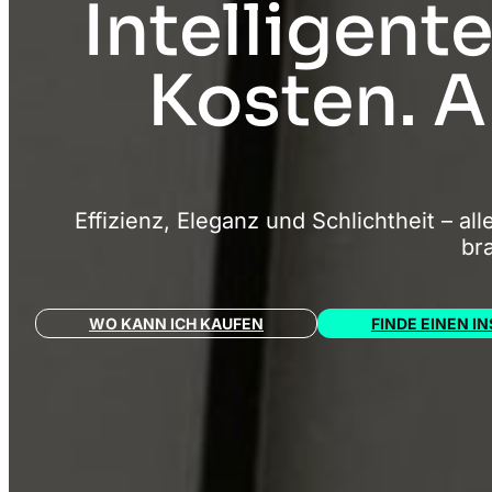
Intelligent
Kosten. A
Effizienz, Eleganz und Schlichtheit – al
br
WO KANN ICH KAUFEN
FINDE EINEN I