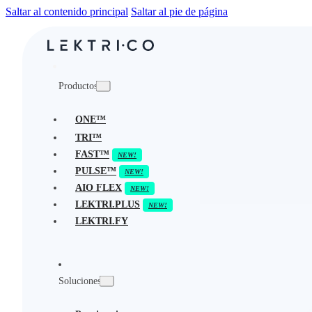
Saltar al contenido principal
Saltar al pie de página
Productos
ONE™
TRI™
FAST™
PULSE™
AIO FLEX
LEKTRI.PLUS
LEKTRI.FY
Soluciones