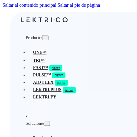
Saltar al contenido principal
Saltar al pie de página
Productos
ONE™
TRI™
FAST™
PULSE™
AIO FLEX
LEKTRI.PLUS
LEKTRI.FY
Soluciones