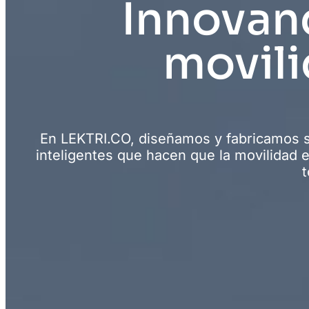
Innovand
movili
En LEKTRI.CO, diseñamos y fabricamos so
inteligentes que hacen que la movilidad e
t