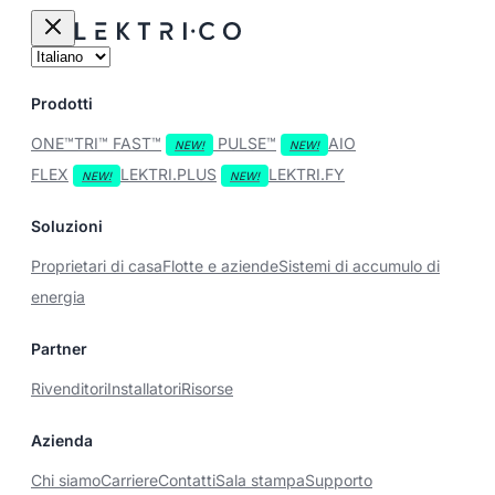
Prodotti
ONE™
TRI™
FAST™
PULSE™
AIO
FLEX
LEKTRI.PLUS
LEKTRI.FY
Soluzioni
Proprietari di casa
Flotte e aziende
Sistemi di accumulo di
energia
Partner
Rivenditori
Installatori
Risorse
Azienda
Chi siamo
Carriere
Contatti
Sala stampa
Supporto