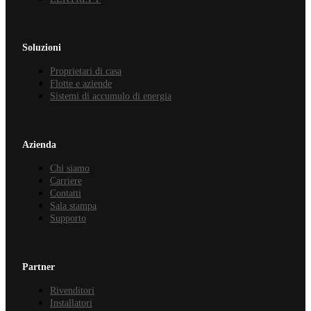
Soluzioni
Proprietari di casa
Flotte e aziende
Sistemi di accumulo di energia
Azienda
Chi siamo
Carriere
Contatti
Sala stampa
Supporto
Partner
Rivenditori
Installatori