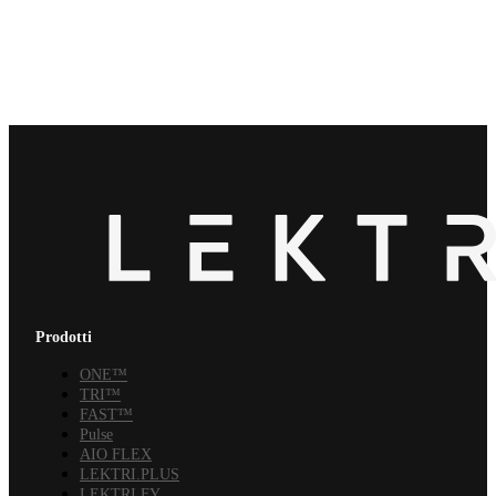
Prodotti
ONE™
TRI™
FAST™
Pulse
AIO FLEX
LEKTRI.PLUS
LEKTRI.FY