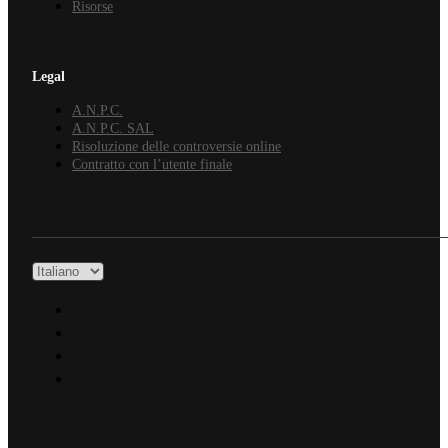
Risorse
Legal
A.N.P.C.
A.N.P.C. SAL
Risoluzione delle controversie online
Contratto con l’utente finale