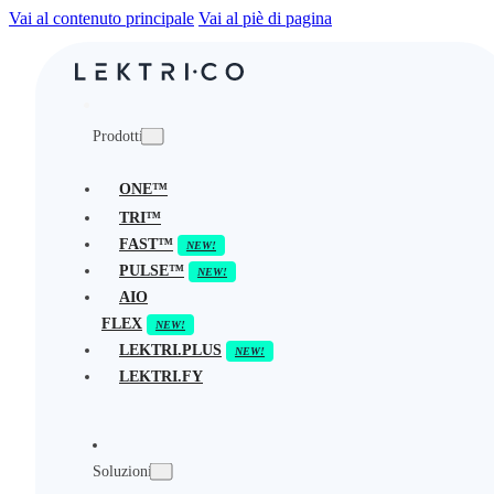
Vai al contenuto principale
Vai al piè di pagina
Prodotti
ONE™
TRI™
FAST™
PULSE™
AIO
FLEX
LEKTRI.PLUS
LEKTRI.FY
Soluzioni