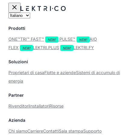
Prodotti
ONE™
TRI™
FAST™
PULSE™
AIO
FLEX
LEKTRI.PLUS
LEKTRI.FY
Soluzioni
Proprietari di casa
Flotte e aziende
Sistemi di accumulo di
energia
Partner
Rivenditori
Installatori
Risorse
Azienda
Chi siamo
Carriere
Contatti
Sala stampa
Supporto