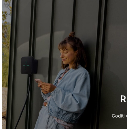
Ri
Goditi u