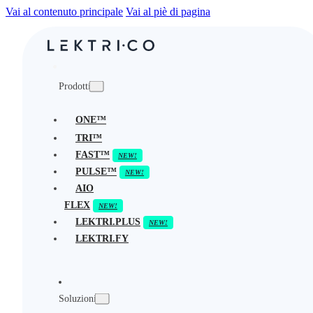
Vai al contenuto principale
Vai al piè di pagina
Prodotti
ONE™
TRI™
FAST™
PULSE™
AIO
FLEX
LEKTRI.PLUS
LEKTRI.FY
Soluzioni