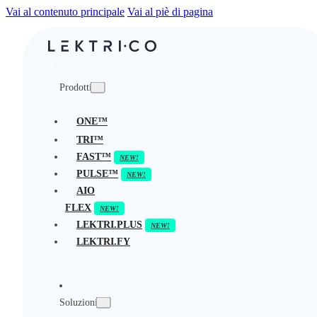
Vai al contenuto principale
Vai al piè di pagina
Prodotti
ONE™
TRI™
FAST™
PULSE™
AIO
FLEX
LEKTRI.PLUS
LEKTRI.FY
Soluzioni