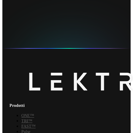
Prodotti
ONE™
TRI™
FAST™
Pulse