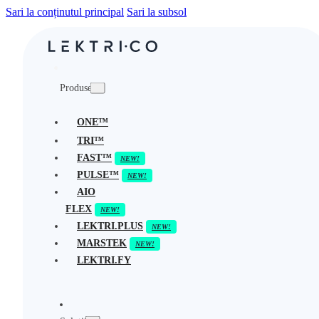
Sari la conținutul principal
Sari la subsol
Produse
ONE™
TRI™
FAST™
PULSE™
AIO
FLEX
LEKTRI.PLUS
MARSTEK
LEKTRI.FY