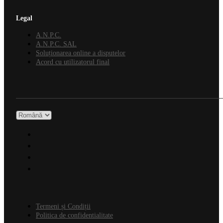
Legal
A.N.P.C.
A.N.P.C. SAL
Soluționarea online a disputelor
Acord cu utilizatorul final
Termeni și Condiții
Politica de confidentialitate