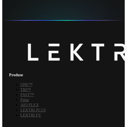
Produse
ONE™
TRI™
FAST™
Pulse
AIO FLEX
LEKTRI.PLUS
LEKTRI.FY