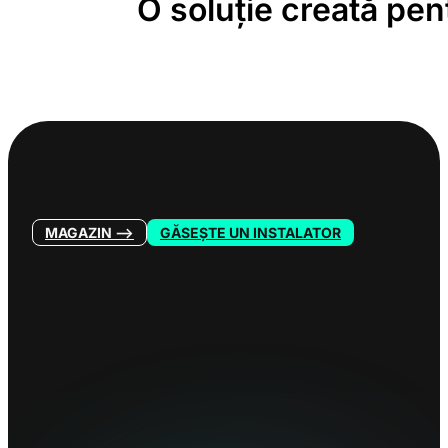
O soluție creată pent
MAGAZIN —>
GĂSEȘTE UN INSTALATOR