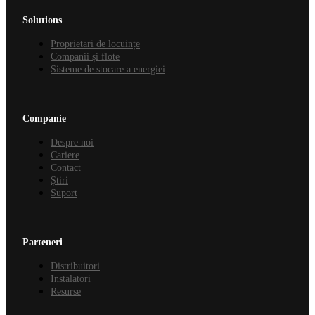
Solutions
Proprietari de locuințe
Companii și flote
Sisteme de stocare a energiei
Companie
Despre noi
Cariere
Contact
Știri
Suport
Parteneri
Distribuitori
Instalatori
Resurse