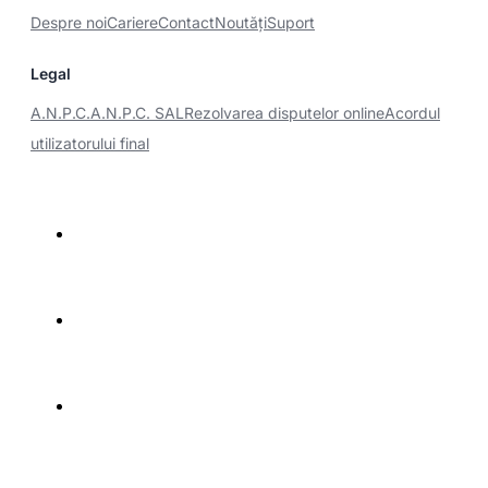
Despre noi
Cariere
Contact
Noutăţi
Suport
Legal
A.N.P.C.
A.N.P.C. SAL
Rezolvarea disputelor online
Acordul
utilizatorului final