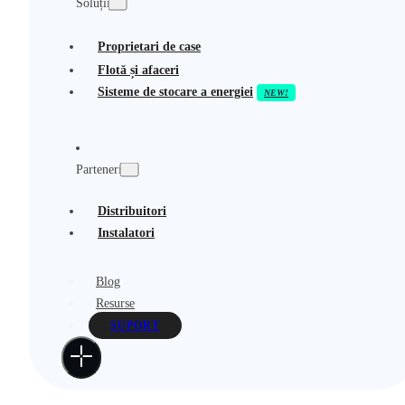
Soluții
Proprietari de case
Flotă și afaceri
Sisteme de stocare a energiei
Parteneri
Distribuitori
Instalatori
Blog
Resurse
SUPORT