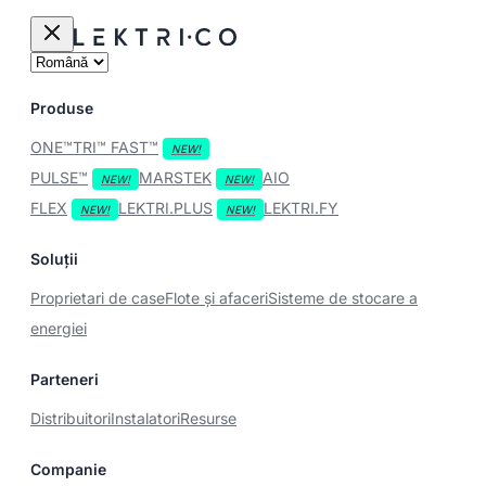
Produse
ONE™
TRI™
FAST™
PULSE™
MARSTEK
AIO
FLEX
LEKTRI.PLUS
LEKTRI.FY
Soluții
Proprietari de case
Flote și afaceri
Sisteme de stocare a
energiei
Parteneri
Distribuitori
Instalatori
Resurse
Companie