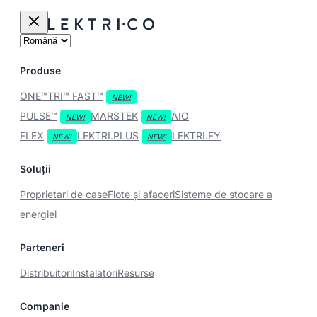
Produse
ONE™
TRI™
FAST™
PULSE™
MARSTEK
AIO
FLEX
LEKTRI.PLUS
LEKTRI.FY
Soluții
Proprietari de case
Flote și afaceri
Sisteme de stocare a
energiei
Parteneri
Distribuitori
Instalatori
Resurse
Companie