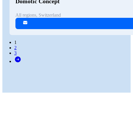
Domotic Concept
All regions, Switzerland
1
2
3