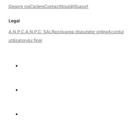
Despre noi
Cariere
Contact
Noutăţi
Suport
Legal
A.N.P.C.
A.N.P.C. SAL
Rezolvarea disputelor online
Acordul
utilizatorului final