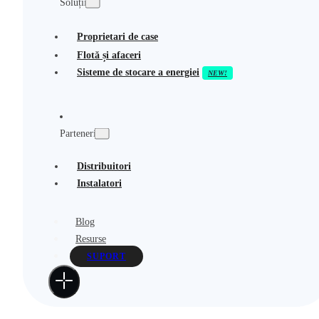
Soluții
Proprietari de case
Flotă și afaceri
Sisteme de stocare a energiei
Parteneri
Distribuitori
Instalatori
Blog
Resurse
SUPORT