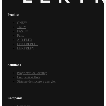
Produse
ONE™
TRI™
FAST™
Pulse
AIO FLEX
LEKTRI.PLUS
LEKTRI.FY
Solutions
Proprietari de locuințe
Companii și flote
Sisteme de stocare a energiei
Companie