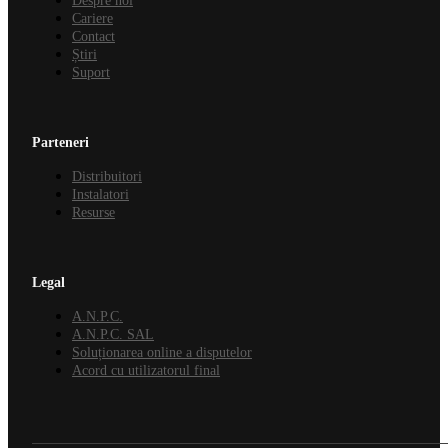
Despre noi
Cariere
Contact
Știri
Suport
Parteneri
Distribuitori
Instalatori
Resurse
Legal
A.N.P.C.
A.N.P.C. SAL
Soluționarea online a disputelor
Acord cu utilizatorul final