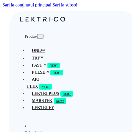
Sari la conținutul principal
Sari la subsol
Produse
ONE™
TRI™
FAST™
PULSE™
AIO
FLEX
LEKTRI.PLUS
MARSTEK
LEKTRI.FY