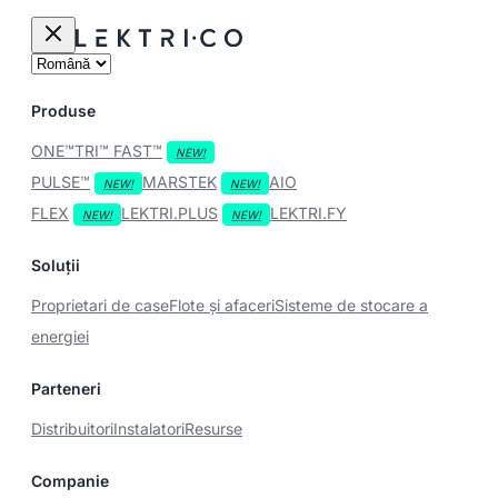
Produse
ONE™
TRI™
FAST™
PULSE™
MARSTEK
AIO
FLEX
LEKTRI.PLUS
LEKTRI.FY
Soluții
Proprietari de case
Flote și afaceri
Sisteme de stocare a
energiei
Parteneri
Distribuitori
Instalatori
Resurse
Companie