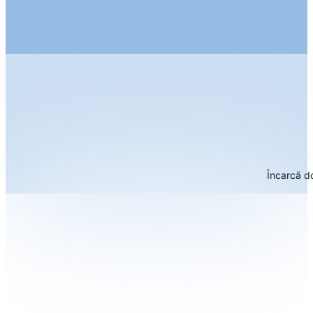
Încarcă do