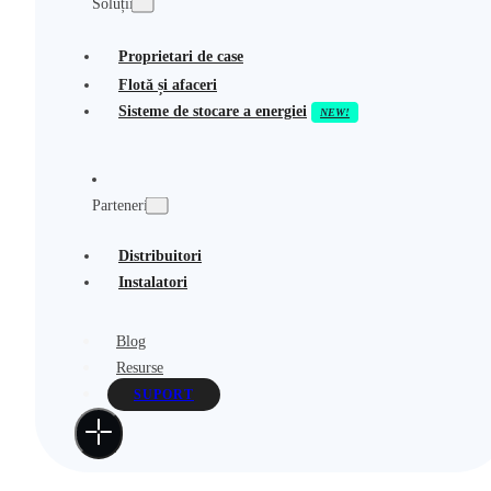
Soluții
Proprietari de case
Flotă și afaceri
Sisteme de stocare a energiei
Parteneri
Distribuitori
Instalatori
Blog
Resurse
SUPORT