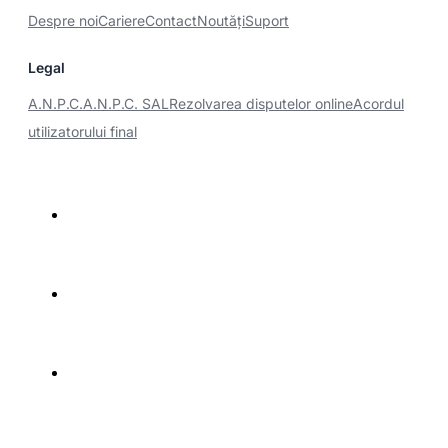
Despre noi
Cariere
Contact
Noutăţi
Suport
Legal
A.N.P.C.
A.N.P.C. SAL
Rezolvarea disputelor online
Acordul
utilizatorului final