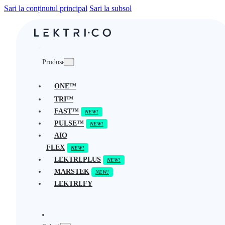
Sari la conținutul principal
Sari la subsol
Produse
ONE™
TRI™
FAST™
PULSE™
AIO
FLEX
LEKTRI.PLUS
MARSTEK
LEKTRI.FY