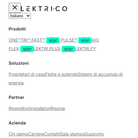
Prodotti
ONE™
TRI™
FAST™
PULSE™
AIO
FLEX
LEKTRI.PLUS
LEKTRI.FY
Soluzioni
Proprietari di casa
Flotte e aziende
Sistemi di accumulo di
energia
Partner
Rivenditori
Installatori
Risorse
Azienda
Chi siamo
Carriere
Contatti
Sala stampa
Supporto