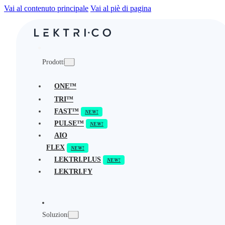
Vai al contenuto principale
Vai al piè di pagina
Prodotti
ONE™
TRI™
FAST™
PULSE™
AIO
FLEX
LEKTRI.PLUS
LEKTRI.FY
Soluzioni