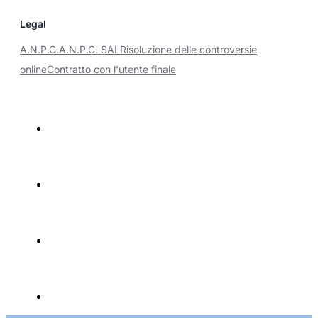
Legal
A.N.P.C.
A.N.P.C. SAL
Risoluzione delle controversie
online
Contratto con l'utente finale