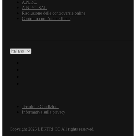
A.N.P.C.
A.N.P.C. SAL
Risoluzione delle controversie online
Contratto con l’utente finale
Termini e Condizioni
Informativa sulla privacy
Copyright 2026 LEKTRI.CO All rights reserved.