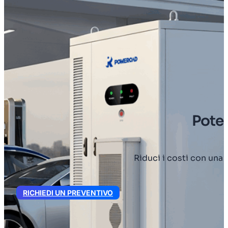
Poten
Riduci i costi con una 
RICHIEDI UN PREVENTIVO