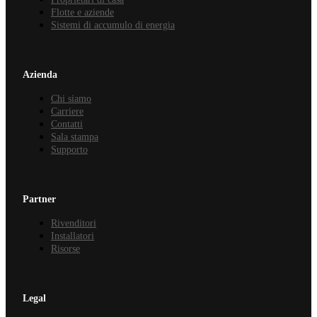
Flotte e aziende
Sistemi di accumulo di energia
Azienda
Chi siamo
Carriere
Contatti
Sala stampa
Supporto
Partner
Rivenditori
Installatori
Risorse
Legal