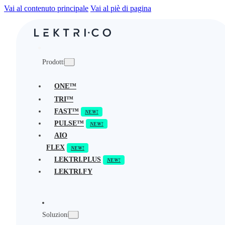
Vai al contenuto principale
Vai al piè di pagina
Prodotti
ONE™
TRI™
FAST™
PULSE™
AIO
FLEX
LEKTRI.PLUS
LEKTRI.FY
Soluzioni