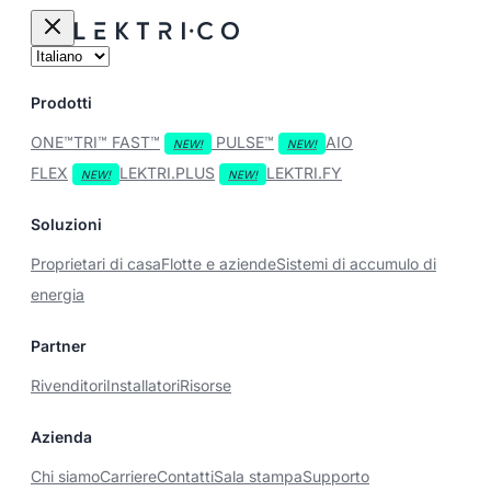
Prodotti
ONE™
TRI™
FAST™
PULSE™
AIO
FLEX
LEKTRI.PLUS
LEKTRI.FY
Soluzioni
Proprietari di casa
Flotte e aziende
Sistemi di accumulo di
energia
Partner
Rivenditori
Installatori
Risorse
Azienda
Chi siamo
Carriere
Contatti
Sala stampa
Supporto