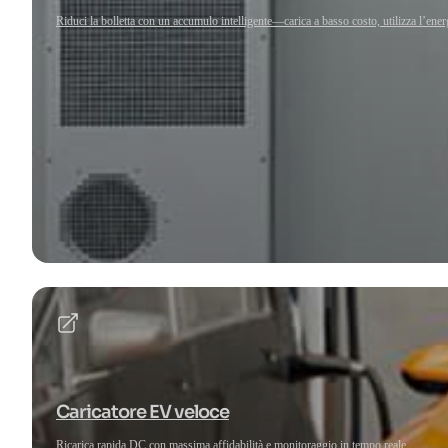
Riduci la bolletta con un accumulo intelligente—carica a basso costo, utilizza l’ene
Caricatore EV veloce
Ricarica rapida DC con massima affidabilità e monitoraggio in tempo reale.