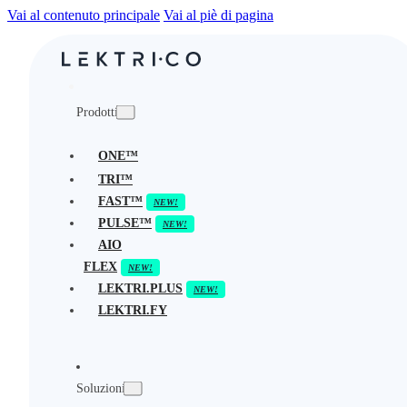
Vai al contenuto principale
Vai al piè di pagina
Prodotti
ONE™
TRI™
FAST™
PULSE™
AIO
FLEX
LEKTRI.PLUS
LEKTRI.FY
Soluzioni