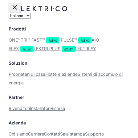
Prodotti
ONE™
TRI™
FAST™
PULSE™
AIO
FLEX
LEKTRI.PLUS
LEKTRI.FY
Soluzioni
Proprietari di casa
Flotte e aziende
Sistemi di accumulo di
energia
Partner
Rivenditori
Installatori
Risorse
Azienda
Chi siamo
Carriere
Contatti
Sala stampa
Supporto