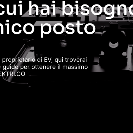
cui hai bisogno
nico posto
 proprietario di EV, qui troverai
e guide per ottenere il massimo
LEKTRI.CO