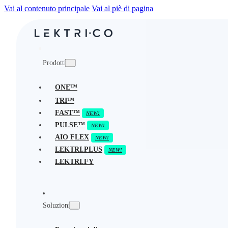
Vai al contenuto principale
Vai al piè di pagina
Prodotti
ONE™
TRI™
FAST™
PULSE™
AIO FLEX
LEKTRI.PLUS
LEKTRI.FY
Soluzioni