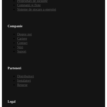
Proprietari de locuințe
Companii și flote
Sisteme de stocare a energiei
Companie
Despre noi
Cariere
Contact
Știri
Suport
Parteneri
Distribuitori
Instalatori
Resurse
Legal