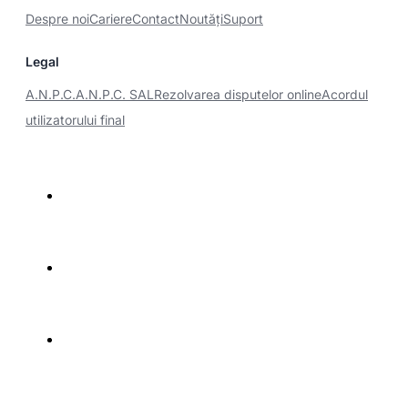
Despre noi
Cariere
Contact
Noutăţi
Suport
Legal
A.N.P.C.
A.N.P.C. SAL
Rezolvarea disputelor online
Acordul
utilizatorului final