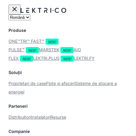
Produse
ONE™
TRI™
FAST™
PULSE™
MARSTEK
AIO
FLEX
LEKTRI.PLUS
LEKTRI.FY
Soluții
Proprietari de case
Flote și afaceri
Sisteme de stocare a
energiei
Parteneri
Distribuitori
Instalatori
Resurse
Companie