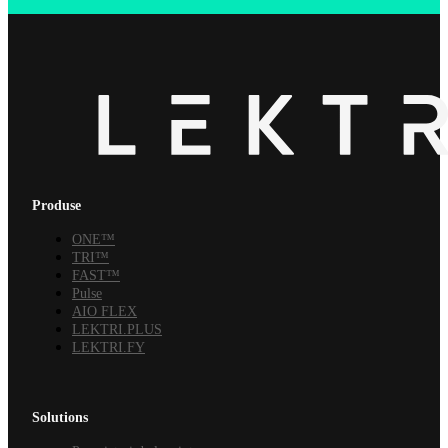
Produse
ONE™
TRI™
FAST™
Pulse
AIO FLEX
LEKTRI.PLUS
LEKTRI.FY
Solutions