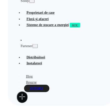
Soluții
Proprietari de case
Flotă și afaceri
Sisteme de stocare a energiei
Parteneri
Distribuitori
Instalatori
Blog
Resurse
SUPORT