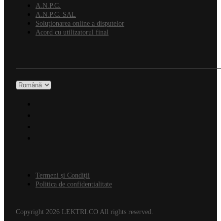
A.N.P.C.
A.N.P.C. SAL
Soluționarea online a disputelor
Acord cu utilizatorul final
Termeni și Condiții
Politica de confidentialitate
Copyright 2026 LEKTRI.CO All rights reserved.