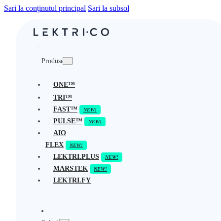
Sari la conținutul principal
Sari la subsol
Produse
ONE™
TRI™
FAST™
PULSE™
AIO
FLEX
LEKTRI.PLUS
MARSTEK
LEKTRI.FY