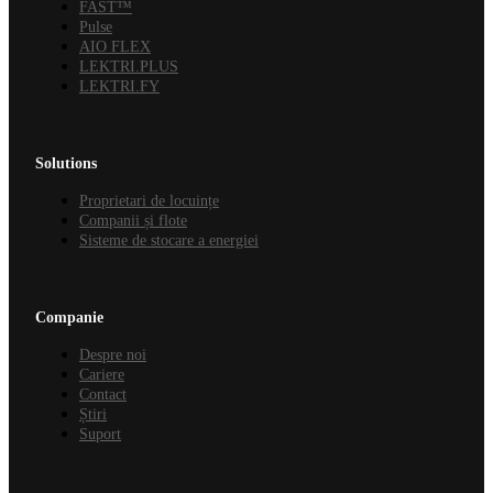
FAST™
Pulse
AIO FLEX
LEKTRI.PLUS
LEKTRI.FY
Solutions
Proprietari de locuințe
Companii și flote
Sisteme de stocare a energiei
Companie
Despre noi
Cariere
Contact
Știri
Suport