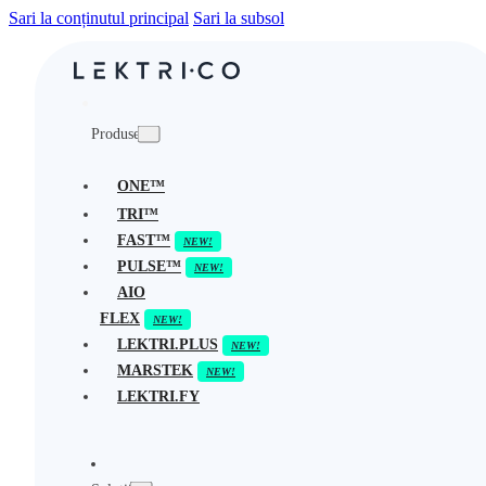
Sari la conținutul principal
Sari la subsol
Produse
ONE™
TRI™
FAST™
PULSE™
AIO
FLEX
LEKTRI.PLUS
MARSTEK
LEKTRI.FY