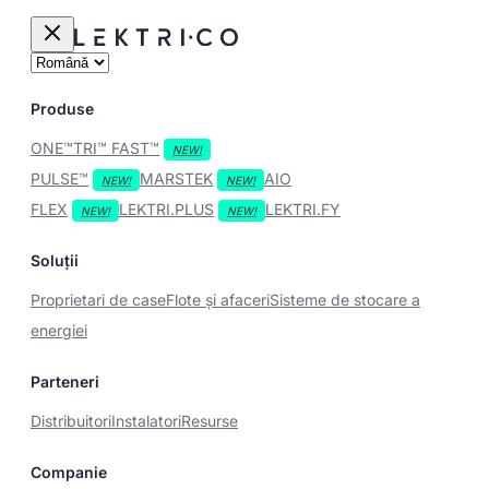
Produse
ONE™
TRI™
FAST™
PULSE™
MARSTEK
AIO
FLEX
LEKTRI.PLUS
LEKTRI.FY
Soluții
Proprietari de case
Flote și afaceri
Sisteme de stocare a
energiei
Parteneri
Distribuitori
Instalatori
Resurse
Companie