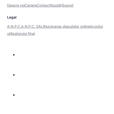
Despre noi
Cariere
Contact
Noutăţi
Suport
Legal
A.N.P.C.
A.N.P.C. SAL
Rezolvarea disputelor online
Acordul
utilizatorului final