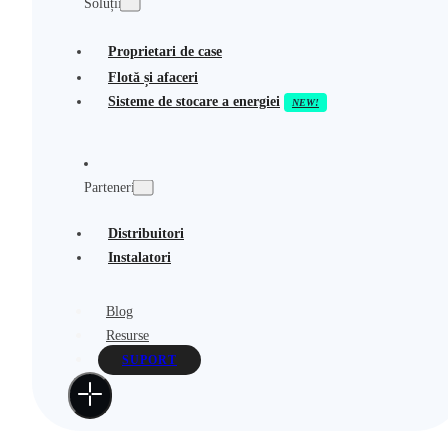
Soluții
Proprietari de case
Flotă și afaceri
Sisteme de stocare a energiei
Parteneri
Distribuitori
Instalatori
Blog
Resurse
SUPORT