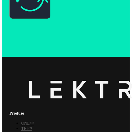
Produse
ONE™
TRI™