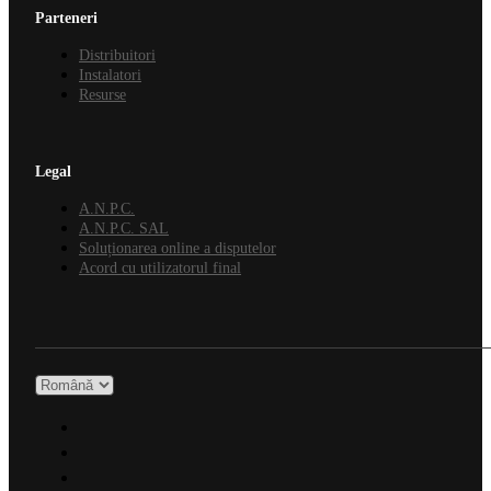
Parteneri
Distribuitori
Instalatori
Resurse
Legal
A.N.P.C.
A.N.P.C. SAL
Soluționarea online a disputelor
Acord cu utilizatorul final