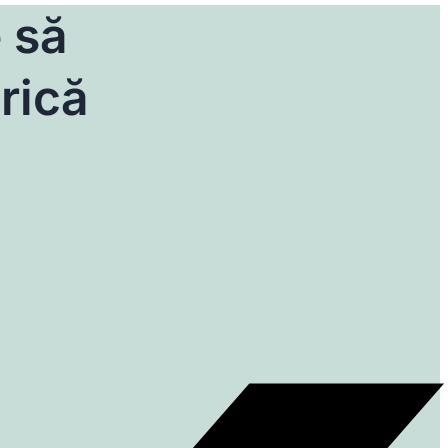
e să
trică