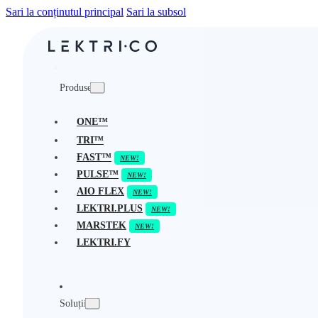
Sari la conținutul principal
Sari la subsol
Produse
ONE™
TRI™
FAST™
PULSE™
AIO FLEX
LEKTRI.PLUS
MARSTEK
LEKTRI.FY
Soluții