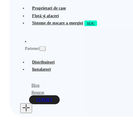
Proprietari de case
Flotă și afaceri
Sisteme de stocare a energiei
Parteneri
Distribuitori
Instalatori
Blog
Resurse
SUPORT