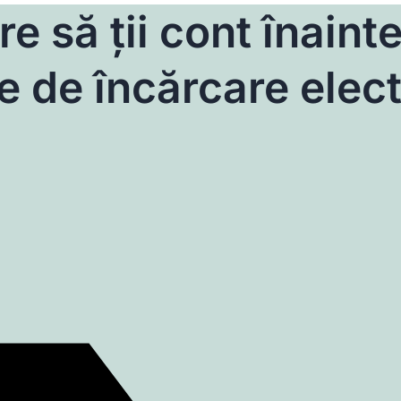
re să ții cont înaint
ie de încărcare elec