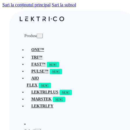
Sari la conținutul principal
Sari la subsol
Produse
ONE™
TRI™
FAST™
PULSE™
AIO
FLEX
LEKTRI.PLUS
MARSTEK
LEKTRI.FY