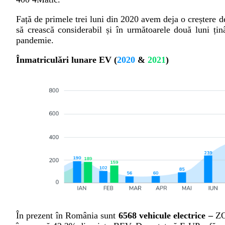
Față de primele trei luni din 2020 avem deja o creștere d
să crească considerabil și în următoarele două luni țin
pandemie.
Înmatriculări lunare EV (
2020
&
2021
)
În prezent în România sunt
6568 vehicule electrice –
ZOE