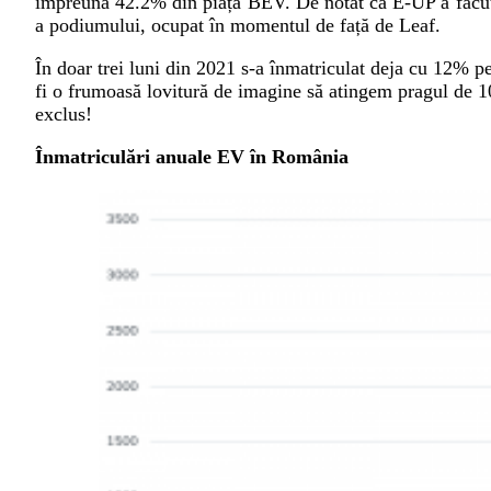
împreună 42.2% din piața BEV. De notat că E-UP a făcut 
a podiumului, ocupat în momentul de față de Leaf.
În doar trei luni din 2021 s-a înmatriculat deja cu 12% pe
fi o frumoasă lovitură de imagine să atingem pragul de 1
exclus!
Înmatriculări anuale EV în România