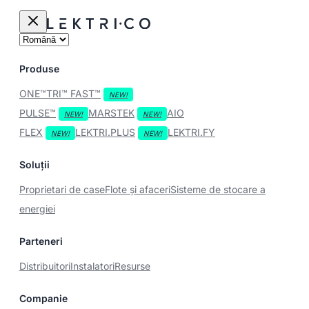
Produse
ONE™
TRI™
FAST™
PULSE™
MARSTEK
AIO
FLEX
LEKTRI.PLUS
LEKTRI.FY
Soluții
Proprietari de case
Flote și afaceri
Sisteme de stocare a
energiei
Parteneri
Distribuitori
Instalatori
Resurse
Companie