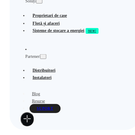
Soluții
Proprietari de case
Flotă și afaceri
Sisteme de stocare a energiei
Parteneri
Distribuitori
Instalatori
Blog
Resurse
SUPORT