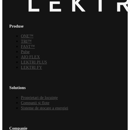
Produse
ONE™
TRI™
FAST™
Pulse
AIO FLEX
LEKTRI.PLUS
LEKTRI.FY
Solutions
Proprietari de locuințe
Companii și flote
Sisteme de stocare a energiei
Companie