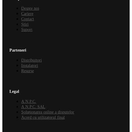
Despre noi
Cariere
Contact
Știri
Suport
Parteneri
Distribuitori
Instalatori
Resurse
Legal
A.N.P.C.
A.N.P.C. SAL
Soluționarea online a disputelor
Acord cu utilizatorul final