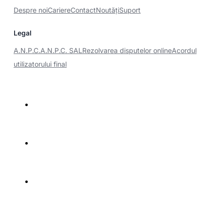
Despre noi
Cariere
Contact
Noutăţi
Suport
Legal
A.N.P.C.
A.N.P.C. SAL
Rezolvarea disputelor online
Acordul
utilizatorului final