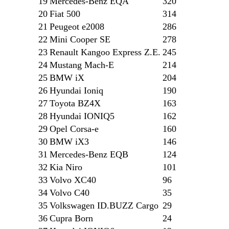
19
Mercedes-Benz EQA
320
20
Fiat 500
314
21
Peugeot e2008
286
22
Mini Cooper SE
278
23
Renault Kangoo Express Z.E.
245
24
Mustang Mach-E
214
25
BMW iX
204
26
Hyundai Ioniq
190
27
Toyota BZ4X
163
28
Hyundai IONIQ5
162
29
Opel Corsa-e
160
30
BMW iX3
146
31
Mercedes-Benz EQB
124
32
Kia Niro
101
33
Volvo XC40
96
34
Volvo C40
35
35
Volkswagen ID.BUZZ Cargo
29
36
Cupra Born
24