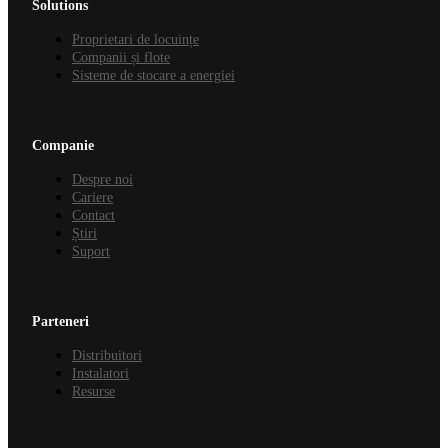
Solutions
Proprietari de locuințe
Companii și flote
Sisteme de stocare a energiei
Companie
Despre noi
Cariere
Contact
Știri
Suport
Parteneri
Distribuitori
Instalatori
Resurse