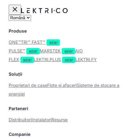
Produse
ONE™
TRI™
FAST™
PULSE™
MARSTEK
AIO
FLEX
LEKTRI.PLUS
LEKTRI.FY
Soluții
Proprietari de case
Flote și afaceri
Sisteme de stocare a
energiei
Parteneri
Distribuitori
Instalatori
Resurse
Companie