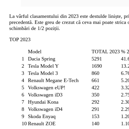
La vârful clasamentului din 2023 este destulde liniște, p
precedentă. Este greu de crezut că ceva mai poate strica o
schimbări de 1/2 poziții.
TOP 2023
Model
TOTAL 2023
% 2
1
Dacia Spring
5291
41.
2
Tesla Model Y
1690
13.
3
Tesla Model 3
860
6.
4
Renault Megane E-Tech
661
5.
5
Volkswagen eUP!
422
3.
6
Volkswagen iD3
350
2.
7
Hyundai Kona
292
2.
8
Volkswagen iD4
291
2.
9
Skoda Enyaq
153
1.
10
Renault ZOE
140
1.