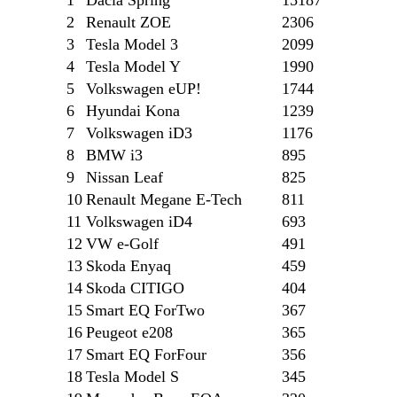
1
Dacia Spring
15187
2
Renault ZOE
2306
3
Tesla Model 3
2099
4
Tesla Model Y
1990
5
Volkswagen eUP!
1744
6
Hyundai Kona
1239
7
Volkswagen iD3
1176
8
BMW i3
895
9
Nissan Leaf
825
10
Renault Megane E-Tech
811
11
Volkswagen iD4
693
12
VW e-Golf
491
13
Skoda Enyaq
459
14
Skoda CITIGO
404
15
Smart EQ ForTwo
367
16
Peugeot e208
365
17
Smart EQ ForFour
356
18
Tesla Model S
345