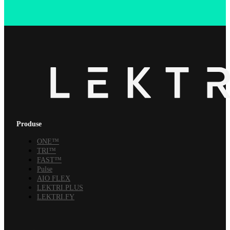
Produse
ONE™
TRI™
FAST™
Pulse
AIO FLEX
LEKTRI.PLUS
LEKTRI.FY