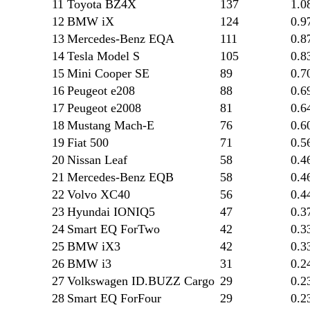
11
Toyota BZ4X
137
1.
12
BMW iX
124
0.
13
Mercedes-Benz EQA
111
0.
14
Tesla Model S
105
0.
15
Mini Cooper SE
89
0.
16
Peugeot e208
88
0.
17
Peugeot e2008
81
0.
18
Mustang Mach-E
76
0.
19
Fiat 500
71
0.
20
Nissan Leaf
58
0.
21
Mercedes-Benz EQB
58
0.
22
Volvo XC40
56
0.
23
Hyundai IONIQ5
47
0.
24
Smart EQ ForTwo
42
0.
25
BMW iX3
42
0.
26
BMW i3
31
0.
27
Volkswagen ID.BUZZ Cargo
29
0.
28
Smart EQ ForFour
29
0.