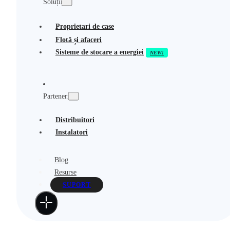
Soluții
Proprietari de case
Flotă și afaceri
Sisteme de stocare a energiei
Parteneri
Distribuitori
Instalatori
Blog
Resurse
SUPORT