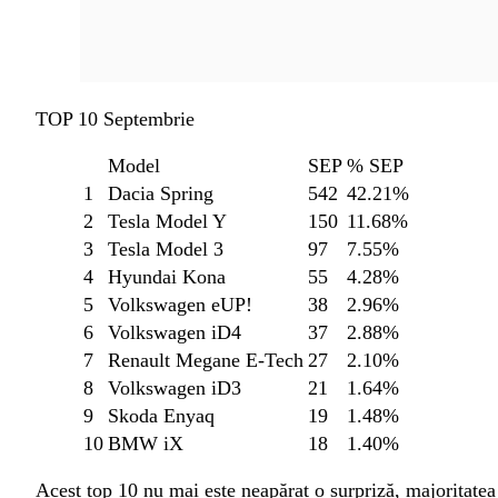
TOP 10 Septembrie
Model
SEP
% SEP
1
Dacia Spring
542
42.21%
2
Tesla Model Y
150
11.68%
3
Tesla Model 3
97
7.55%
4
Hyundai Kona
55
4.28%
5
Volkswagen eUP!
38
2.96%
6
Volkswagen iD4
37
2.88%
7
Renault Megane E-Tech
27
2.10%
8
Volkswagen iD3
21
1.64%
9
Skoda Enyaq
19
1.48%
10
BMW iX
18
1.40%
Acest top 10 nu mai este neapărat o surpriză, majoritatea