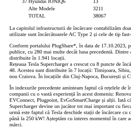
37
Hyundai IONIQ6
13
Alte Modele
3211
TOTAL
38067
La capitolul infrastructurii de încărcare contabilizăm doar 
utilizate sunt încărcătoarele AC Type 2 și cele de tip 
Conform portalului PlugShare*, în data de 17.10.2023, pe
publice, cu 280 mai multe decât luna precedentă. Dint
distribuite în 1.941 locații.
Rețeaua Tesla Supercharger a crescut cu 8 puncte de încăr
48. Acestea sunt distribuite în 7 locații: Timișoara, Sibi
nou Craiova. În locațiile din Cluj-Napoca, București și C
În indexurile precedente aminteam faptul că rețelele de î
companii cu o vastă experiență în acest domeniu: Reno
EVConnect, Plugpoint, EvGoSmartCharge și alții. Iată că 
Supercharger devine un jucător tot mai important cu fieca
urmă este faptul că Tesla deschide stații de încărcare cu c
până la 250 kW! Așteptăm cu interes momentul în care aces
mărci.