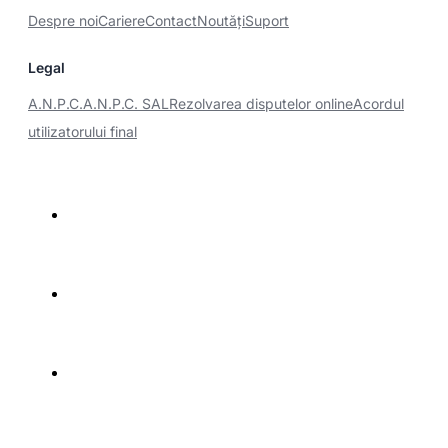
Despre noi
Cariere
Contact
Noutăţi
Suport
Legal
A.N.P.C.
A.N.P.C. SAL
Rezolvarea disputelor online
Acordul
utilizatorului final