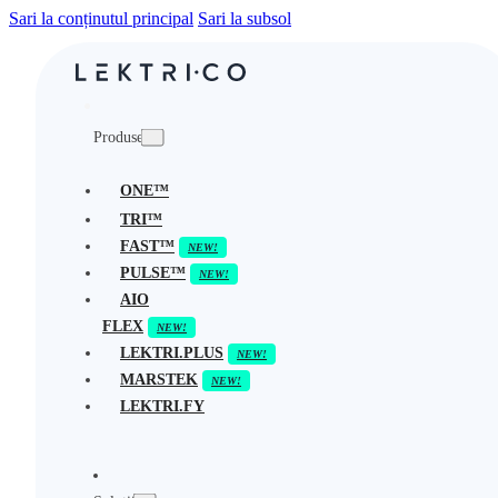
Sari la conținutul principal
Sari la subsol
Produse
ONE™
TRI™
FAST™
PULSE™
AIO
FLEX
LEKTRI.PLUS
MARSTEK
LEKTRI.FY