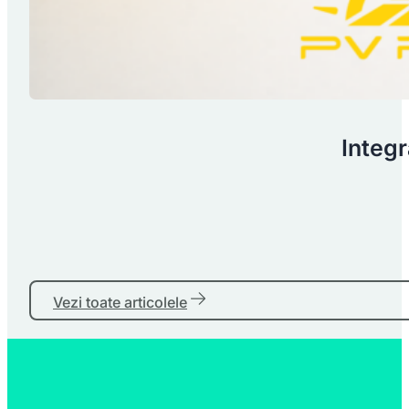
Integr
Vezi toate articolele