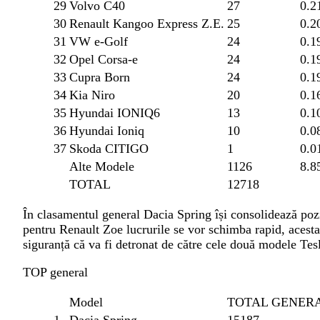
29
Volvo C40
27
0.
30
Renault Kangoo Express Z.E.
25
0.
31
VW e-Golf
24
0.
32
Opel Corsa-e
24
0.
33
Cupra Born
24
0.
34
Kia Niro
20
0.
35
Hyundai IONIQ6
13
0.
36
Hyundai Ioniq
10
0.
37
Skoda CITIGO
1
0.
Alte Modele
1126
8.
TOTAL
12718
În clasamentul general Dacia Spring își consolidează pozi
pentru Renault Zoe lucrurile se vor schimba rapid, acesta
siguranță că va fi detronat de către cele două modele Tesl
TOP general
Model
TOTAL GENER