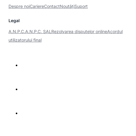
Despre noi
Cariere
Contact
Noutăţi
Suport
Legal
A.N.P.C.
A.N.P.C. SAL
Rezolvarea disputelor online
Acordul
utilizatorului final