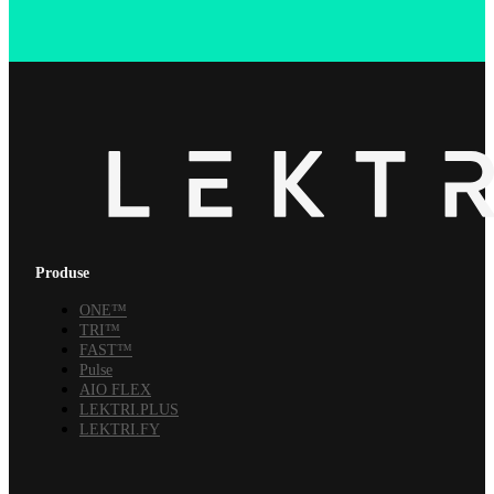
Produse
ONE™
TRI™
FAST™
Pulse
AIO FLEX
LEKTRI.PLUS
LEKTRI.FY