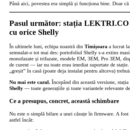
Până aici, povestea era simplă și funcționa bine. Doar că
Pasul următor: stația LEKTRI.CO
cu
orice
Shelly
În ultimele luni, echipa noastră din
Timișoara
a lucrat la
semnalat-o tot mai des: portofoliul Shelly s-a extins ma
monofazate și trifazate, modele EM, 3EM, Pro 3EM, dispo
de curent — iar nu toate erau imediat suportate de stație.
„greșit” în casă (poate deja instalat pentru altceva) trebu
Nu mai este cazul.
Începând din această versiune, staț
Shelly
— toate generațiile și toate variantele relevante d
Ce a presupus, concret, această schimbare
Nu este o simplă bifare a unei căsuțe în firmware. A fost 
astfel încât: