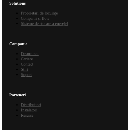
Solutions
Proprietari de locuințe
Companii și flote
Sisteme de stocare a energiei
Companie
Despre noi
Cariere
Contact
Știri
Suport
Parteneri
Distribuitori
Instalatori
Resurse