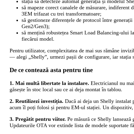
stația să detecteze automat generația și modelul Shel
să mapeze corect canalele de măsurare, indiferent 
3EM trifazat cu trei transformatoare;
să gestioneze diferențele de protocol între generaț
Gen2/Gen3);
să mențină robustețea Smart Load Balancing-ului la l
fiecărui model.
Pentru utilizator, complexitatea de mai sus rămâne inviz
— alegi „Shelly”, urmezi pașii de configurare, iar stația 
De ce contează asta pentru tine
1. Mai multă libertate la instalare.
Electricianul nu ma
găsește în stoc local sau ce ai deja montat în tablou.
2. Reutilizezi investiția.
Dacă ai deja un Shelly instalat 
acum îl poți folosi și pentru EM-ul stației. Un dispozitiv,
3. Pregătit pentru viitor.
Pe măsură ce Shelly lansează ge
Updateurile OTA vor extinde lista de modele suportate fă