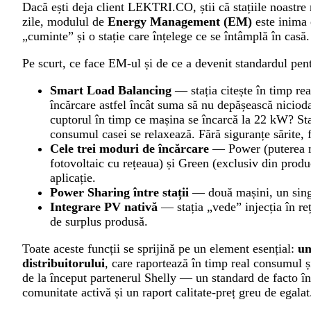
Dacă ești deja client LEKTRI.CO, știi că stațiile noastre
zile, modulul de
Energy Management (EM)
este inima 
„cuminte” și o stație care înțelege ce se întâmplă în casă.
Pe scurt, ce face EM-ul și de ce a devenit standardul pentr
Smart Load Balancing
— stația citește în timp rea
încărcare astfel încât suma să nu depășească nicioda
cuptorul în timp ce mașina se încarcă la 22 kW? Sta
consumul casei se relaxează. Fără siguranțe sărite, f
Cele trei moduri de încărcare
— Power (puterea m
fotovoltaic cu rețeaua) și Green (exclusiv din producț
aplicație.
Power Sharing între stații
— două mașini, un singu
Integrare PV nativă
— stația „vede” injecția în re
de surplus produsă.
Toate aceste funcții se sprijină pe un element esențial:
un
distribuitorului
, care raportează în timp real consumul 
de la început partenerul Shelly — un standard de facto în
comunitate activă și un raport calitate-preț greu de egalat