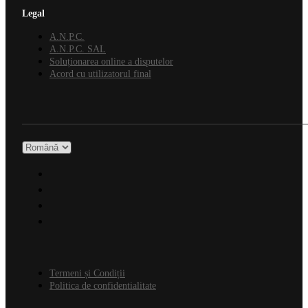
Legal
A.N.P.C.
A.N.P.C. SAL
Soluționarea online a disputelor
Acord cu utilizatorul final
Termeni și Condiții
Politica de confidentialitate