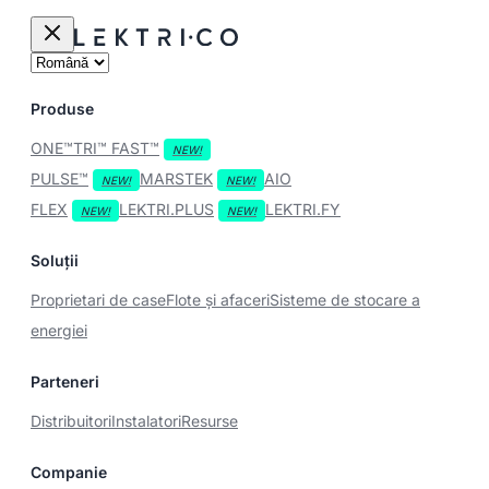
Produse
ONE™
TRI™
FAST™
PULSE™
MARSTEK
AIO
FLEX
LEKTRI.PLUS
LEKTRI.FY
Soluții
Proprietari de case
Flote și afaceri
Sisteme de stocare a
energiei
Parteneri
Distribuitori
Instalatori
Resurse
Companie