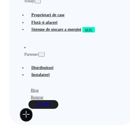
Soluții
Proprietari de case
Flotă și afaceri
Sisteme de stocare a energiei
Parteneri
Distribuitori
Instalatori
Blog
Resurse
SUPORT