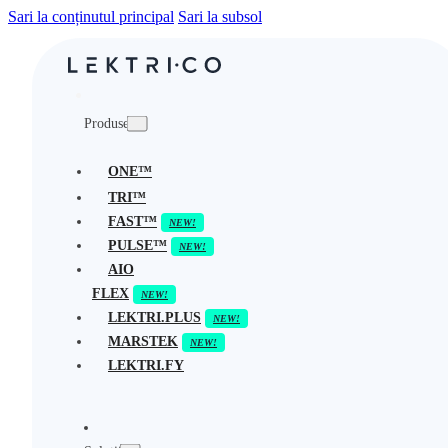
Sari la conținutul principal
Sari la subsol
Produse
ONE™
TRI™
FAST™
PULSE™
AIO
FLEX
LEKTRI.PLUS
MARSTEK
LEKTRI.FY